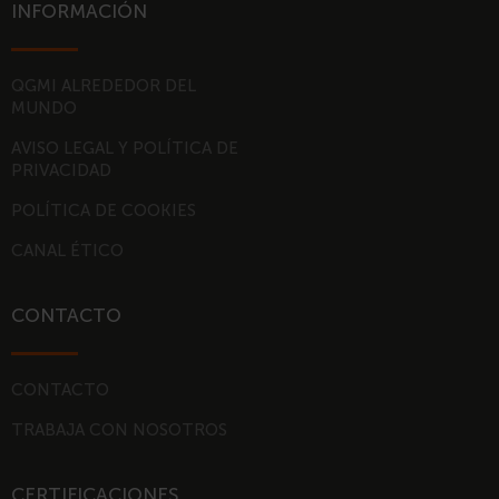
k
t
INFORMACIÓN
e
u
d
b
i
e
QGMI ALREDEDOR DEL
MUNDO
n
-
AVISO LEGAL Y POLÍTICA DE
i
PRIVACIDAD
n
POLÍTICA DE COOKIES
CANAL ÉTICO
CONTACTO
CONTACTO
TRABAJA CON NOSOTROS
CERTIFICACIONES