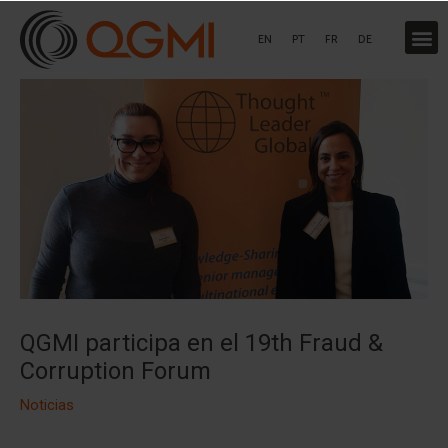
Ir
al
EN
PT
FR
DE
contenido
QGMI participa en el 19th Fraud &
Corruption Forum
Noticias