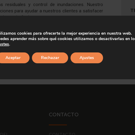
 residuales y control de inundaciones. Nuestro
T
iones para ayudar a nuestros clientes a satisfacer
l usuario final.
ctos de todo tipo, desde cómo acometer los
ilizamos cookies para ofrecerte la mejor experiencia en nuestra web.
espetuosas con el medioambiente para la gestión de
edes aprender más sobre qué cookies utilizamos o desactivarlas en lo
atamiento y la reutilización de las aguas residuales
ustes
.
 innovadoras y económicas para satisfacer sus
Aceptar
Rechazar
Ajustes
CONTACTO
 DEL
CONTACTO