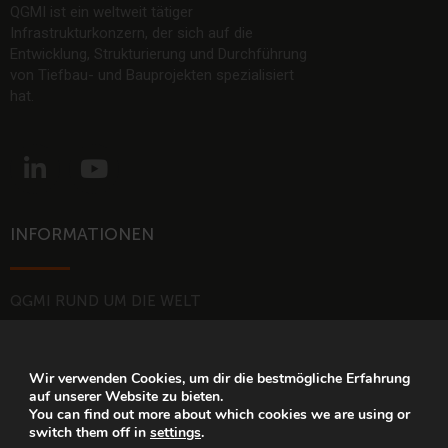
QGMI ist ein weltweit tätiger
Infrastrukturkonzern, der sich auf die
Entwicklung, Strukturierung und Durchführung
von Tiefbau- und Bauprojekten spezialisiert
hat.
L
Y
i
o
n
u
k
t
INFORMATIONEN
e
u
d
b
i
e
QGMI RUND UM DIE WELT
n
COOKIE-RICHTLINE
-
RECHTLICHE HINWEISE
i
Wir verwenden Cookies, um dir die bestmögliche Erfahrung
UND
auf unserer Website zu bieten.
n
DATENSCHUZRICHLINIE
You can find out more about which cookies we are using or
switch them off in
settings
.