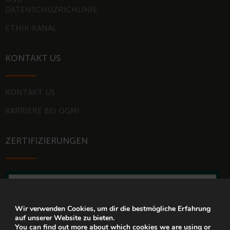
n
DATENSCHUZRICHLINIE
ETHIK-KANAL
KONTAKT US
KONTAKT US
KARRIERE BEI QGMI
ZERTIFIZIERUNGEN
Wir verwenden Cookies, um dir die bestmögliche Erfahrung
auf unserer Website zu bieten.
You can find out more about which cookies we are using or