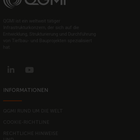
QGMI ist ein weltweit tätiger
Infrastrukturkonzern, der sich auf die
Entwicklung, Strukturierung und Durchführung
von Tiefbau- und Bauprojekten spezialisiert
hat.
L
Y
i
o
n
u
k
t
INFORMATIONEN
e
u
d
b
i
e
QGMI RUND UM DIE WELT
n
COOKIE-RICHTLINE
-
RECHTLICHE HINWEISE
i
UND