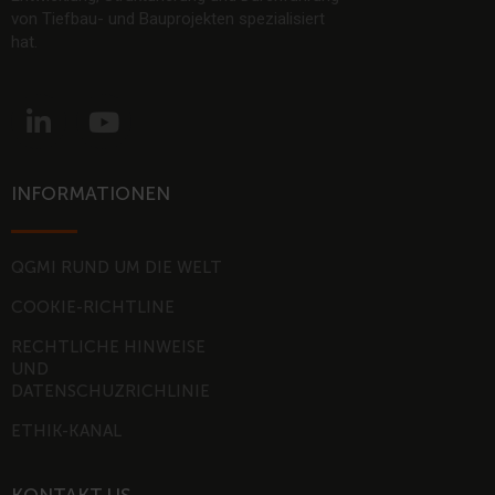
von Tiefbau- und Bauprojekten spezialisiert
hat.
L
Y
i
o
n
u
k
t
INFORMATIONEN
e
u
d
b
i
e
QGMI RUND UM DIE WELT
n
COOKIE-RICHTLINE
-
RECHTLICHE HINWEISE
i
UND
n
DATENSCHUZRICHLINIE
ETHIK-KANAL