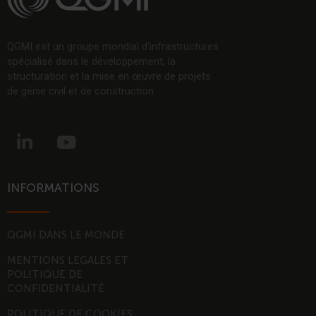
QGMI est un groupe mondial d’infrastructures
spécialisé dans le développement, la
structuration et la mise en œuvre de projets
de génie civil et de construction.
L
Y
i
o
n
u
k
t
INFORMATIONS
e
u
d
b
i
e
QGMI DANS LE MONDE
n
MENTIONS LEGALES ET
-
POLITIQUE DE
i
CONFIDENTIALITÉ
n
POLITIQUE DE COOKIES