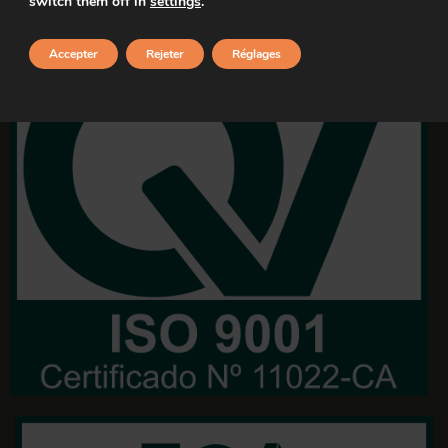
switch them off in
settings
.
Accepter
Rejeter
Réglages