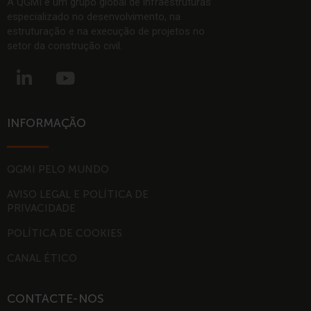
A QGMI é um grupo global de infraestruturas
especializado no desenvolvimento, na
estruturação e na execução de projetos no
setor da construção civil.
L
Y
i
o
n
u
k
t
INFORMAÇÃO
e
u
d
b
i
e
QGMI PELO MUNDO
n
AVISO LEGAL E POLÍTICA DE
-
PRIVACIDADE
i
POLÍTICA DE COOKIES
n
CANAL ÉTICO
CONTACTE-NOS